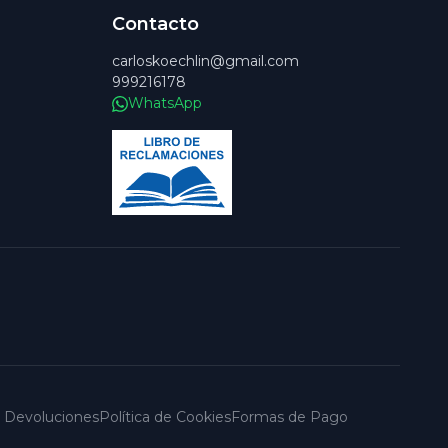
Contacto
carloskoechlin@gmail.com
999216178
WhatsApp
 y Devoluciones
Política de Cookies
Formas de Pago